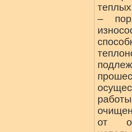
теплых
– пор
износ
способ
теплон
подле
прош
осуще
работ
очищен
от о