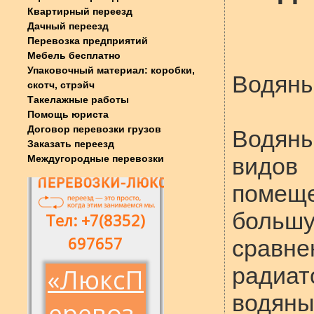
Квартирный переезд
Дачный переезд
Перевозка предприятий
Мебель бесплатно
Упаковочный материал: коробки,
Водяны
скотч, стрэйч
Такелажные работы
Помощь юриста
Договор перевозки грузов
Водян
Заказать переезд
Междугородные перевозки
видо
поме
боль
срав
радиа
водяны