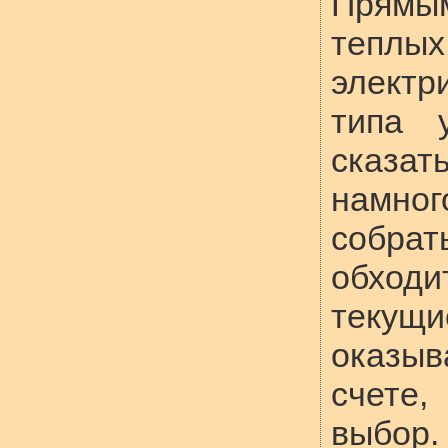
Прямы
тепл
электр
типа 
сказат
намн
собра
обход
текущ
оказыв
счете
выбор.