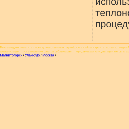
испо
теплон
процед
Рекомендуем посетить также
дружественные партнёрские сайты
: строительство коттедж
сигнализация изготовление флагов сублимация юридическая консультация консульт
Магнитогорск
/
Улан-Удэ
/
Москва
/