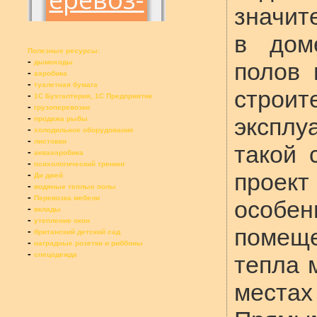
значит
в дом
Полезные ресурсы:
-
дымоходы
полов 
-
аэробика
-
туалетная бумага
строит
-
1С Бухгалтерия, 1С Предприятие
-
грузоперевозки
-
эксплу
продажа рыбы
-
холодильное оборудование
-
листовки
такой 
-
аквааэробика
-
психологический тренинг
-
проект
Ди джей
-
водяные теплые полы
-
Перевозка мебели
особ
-
вклады
-
утепление окон
помещ
-
британский детский сад
-
наградные розетки и риббоны
-
спецодежда
тепла 
местах